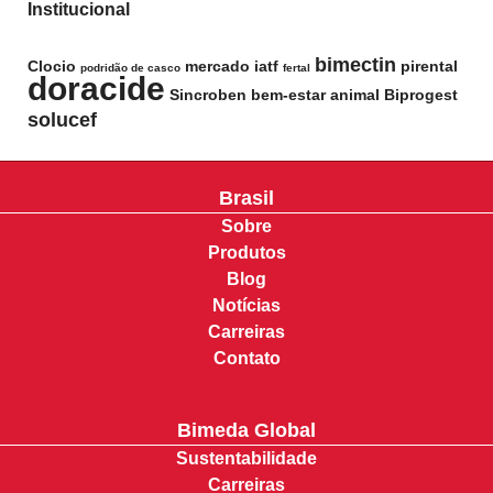
Institucional
bimectin
Clocio
mercado
iatf
pirental
podridão de casco
fertal
doracide
Sincroben
bem-estar animal
Biprogest
solucef
Brasil
Sobre
Produtos
Blog
Notícias
Carreiras
Contato
Bimeda Global
Sustentabilidade
Carreiras