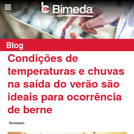
Blog
Condições de
temperaturas e chuvas
na saída do verão são
ideais para ocorrência
de berne
Destaques