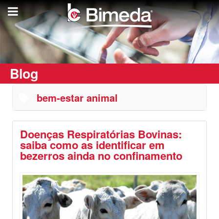
Blog
bem-estar animal
Doenças Respiratórias Bovinas:
saiba como as identificar em
bezerros ainda no confinamento
Destaques
Saúde Animal