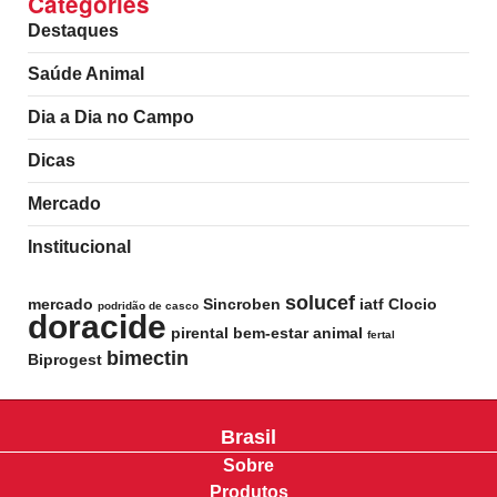
Categories
Destaques
Saúde Animal
Dia a Dia no Campo
Dicas
Mercado
Institucional
solucef
mercado
Sincroben
iatf
Clocio
podridão de casco
doracide
pirental
bem-estar animal
fertal
bimectin
Biprogest
Brasil
Sobre
Produtos