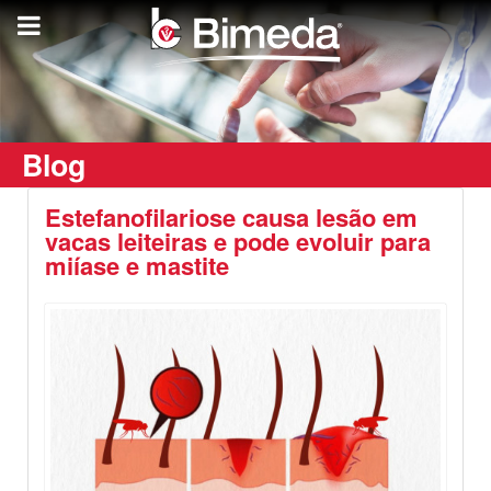
Blog
Estefanofilariose causa lesão em
vacas leiteiras e pode evoluir para
miíase e mastite
Destaques
Saúde Animal