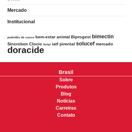
Mercado
Institucional
bimectin
bem-estar animal
Biprogest
podridão de casco
solucef
Sincroben
Clocio
iatf
pirental
mercado
fertal
doracide
Brasil
Sobre
Produtos
Blog
Notícias
Carreiras
Contato