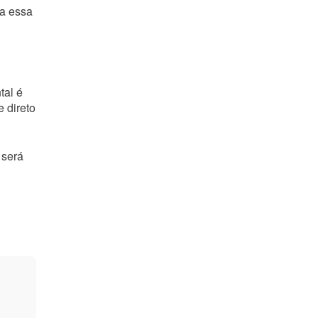
ra essa
tal é
e direto
 será