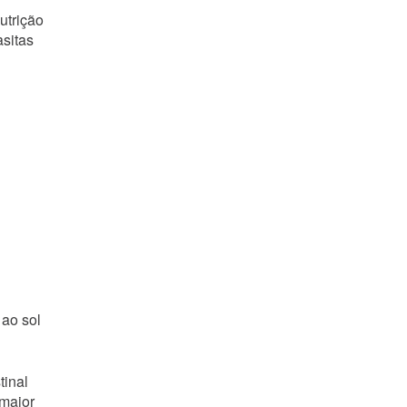
utrição
asitas
 ao sol
tinal
 maior