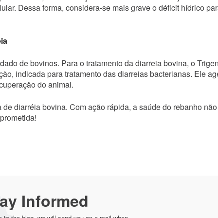
lular. Dessa forma, considera-se mais grave o déficit hídrico pa
eia
dado de bovinos. Para o tratamento da diarreia bovina, o Trigen
ção, indicada para tratamento das diarreias bacterianas. Ele ag
ecuperação do animal.
 de diarréia bovina. Com ação rápida, a saúde do rebanho não
mprometida!
ay Informed
to the blog, we will send you an e-mail when