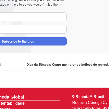
ates on the site so you wouldn't miss them.
Your
Name
E-
mail
Address
Subscribe to the blog
!
Dica da Bimeda: Como melhorar os índices de reprod.
meda Global
Bimeda® Brasil
Rodovia Cônego Cyr
tentabilidade
Scaranello Pires, 42