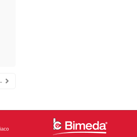
..
iaco
1