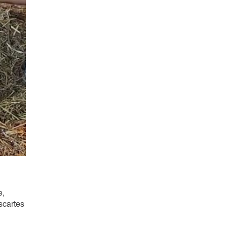
e,
scartes