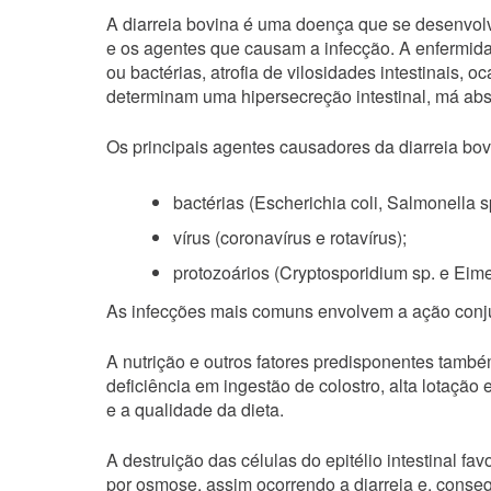
A diarreia bovina é uma doença que se desenvolv
e os agentes que causam a infecção. A enfermida
ou bactérias, atrofia de vilosidades intestinais, 
determinam uma hipersecreção intestinal, má abs
Os principais agentes causadores da diarreia bo
bactérias (Escherichia coli, Salmonella s
vírus (coronavírus e rotavírus);
protozoários (Cryptosporidium sp. e Eime
As infecções mais comuns envolvem a ação conju
A nutrição e outros fatores predisponentes também
deficiência em ingestão de colostro, alta lotação
e a qualidade da dieta.
A destruição das células do epitélio intestinal fa
por osmose, assim ocorrendo a diarreia e, conse