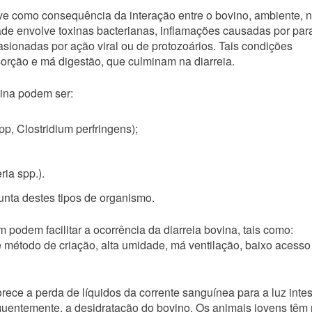
e como consequência da interação entre o bovino, ambiente, n
de envolve toxinas bacterianas, inflamações causadas por par
ocasionadas por ação viral ou de protozoários. Tais condições
orção e má digestão, que culminam na diarreia.
vina podem ser:
pp, Clostridium perfringens);
ria spp.).
nta destes tipos de organismo.
 podem facilitar a ocorrência da diarreia bovina, tais como:
 e método de criação, alta umidade, má ventilação, baixo acesso
vorece a perda de líquidos da corrente sanguínea para a luz intes
quentemente, a desidratação do bovino. Os animais jovens têm